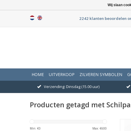
Wij slaan coo
2242 klanten beoordelen o
HOME
UITVERKOOP
ZILVEREN SYMBOLEN
G
Verzending: Dinsdag (15.00 uur)
Producten getagd met Schilp
Min: €
0
Max: €
600