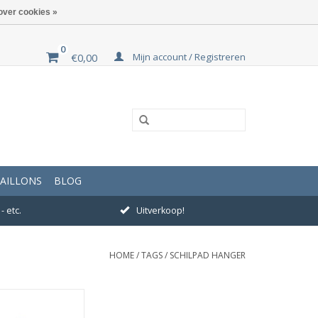
over cookies »
0
Mijn account / Registreren
€0,00
AILLONS
BLOG
- etc.
Uitverkoop!
HOME
/
TAGS
/
SCHILPAD HANGER
ting 13 x 11 mm