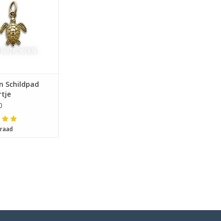
n Schildpad
tje
0
raad