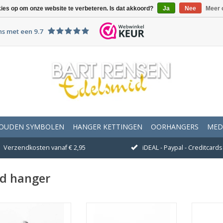
kies op om onze website te verbeteren. Is dat akkoord?
Ja
Nee
Meer 
ns met een 9.7
OUDEN SYMBOLEN
HANGER KETTINGEN
OORHANGERS
MED
Verzendkosten vanaf € 2,95
iDEAL - Paypal - Creditcards 
ad hanger
Afmeting 14 x 8 mm
Afmeting 21 x 18 mm
Afme