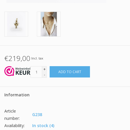
€219,00
Incl. tax
+
ADD TO CART
-
Information
Article
G238
number:
Availability:
In stock
(4)