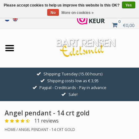
Please accept cookies to help us improve this website Is this OK?
Yes
No
More on cookies »
0
€0,00
Home
Sale
SILVER SYMBOLS
Shipping: Tuesday (15.00 hours)
Shipping costs low as € 3,95
GOLDEN SYMBOLS
Paypal - Creditcards - Pay in advance
Sale!
Pendant Chains
Angel pendant - 14 crt gold
Earrings
11 reviews
HOME
/
ANGEL PENDANT - 14 CRT GOLD
Medallions