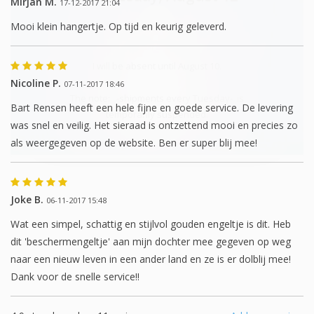
Mirjan M.
17-12-2017 21:04
Mooi klein hangertje. Op tijd en keurig geleverd.
I will be absent until August 10.
Nicoline P.
07-11-2017 18:46
The note: -shipments every Tuesday- is
Bart Rensen heeft een hele fijne en goede service. De levering
temporarily suspended.
was snel en veilig. Het sieraad is ontzettend mooi en precies zo
als weergegeven op de website. Ben er super blij mee!
Joke B.
06-11-2017 15:48
Wat een simpel, schattig en stijlvol gouden engeltje is dit. Heb
dit 'beschermengeltje' aan mijn dochter mee gegeven op weg
naar een nieuw leven in een ander land en ze is er dolblij mee!
Dank voor de snelle service!!