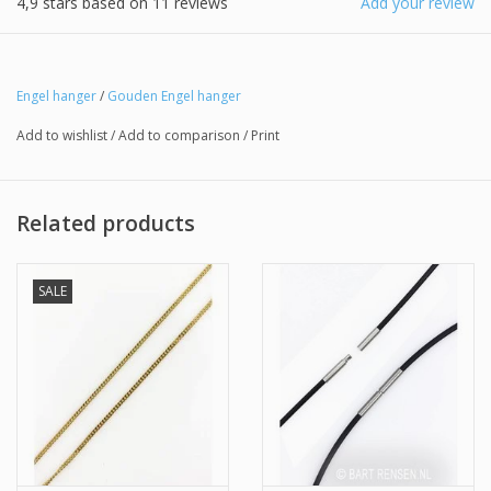
4,9
stars based on
11
reviews
Add your review
Engel hanger
/
Gouden Engel hanger
Add to wishlist
/
Add to comparison
/
Print
Related products
SALE