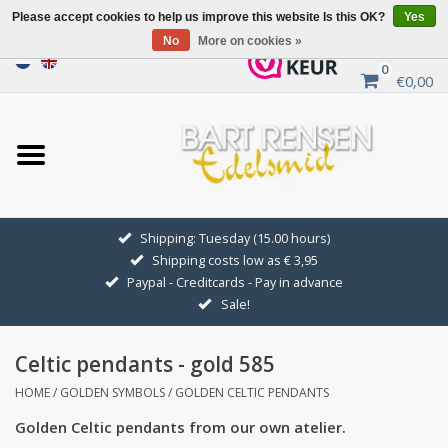
Please accept cookies to help us improve this website Is this OK?
Yes
No
More on cookies »
0
€0,00
Home
Sale
SILVER SYMBOLS
Shipping: Tuesday (15.00 hours)
Shipping costs low as € 3,95
GOLDEN SYMBOLS
Paypal - Creditcards - Pay in advance
Sale!
Pendant Chains
Celtic pendants - gold 585
Earrings
HOME
/
GOLDEN SYMBOLS
/
GOLDEN CELTIC PENDANTS
Golden Celtic pendants from our own atelier.
Medallions