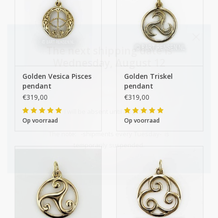
The next shipping date is
Wednesday, August 12
Golden Vesica Pisces
Golden Triskel
pendant
pendant
€319,00
€319,00
I will be absent until August 10.
Op voorraad
Op voorraad
The note: -shipments every Tuesday- is
temporarily suspended.