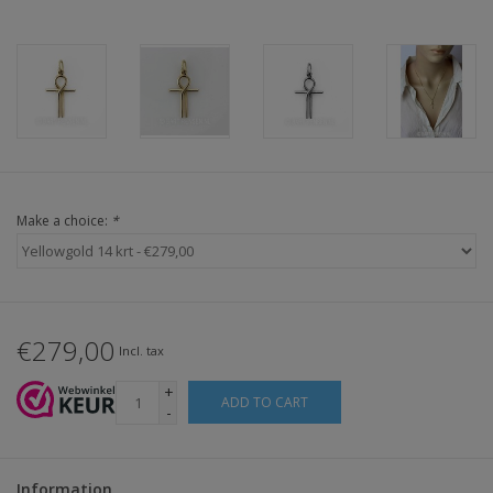
Make a choice:
*
€279,00
Incl. tax
+
ADD TO CART
-
Information