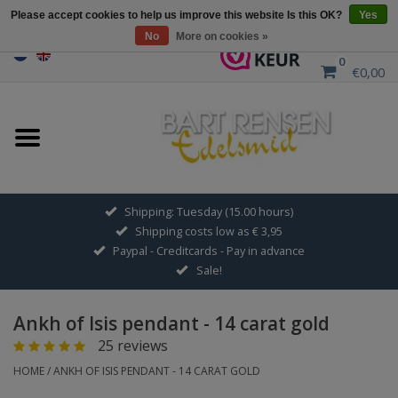
Please accept cookies to help us improve this website Is this OK?
Yes
No
More on cookies »
0
€0,00
Home
Sale
SILVER SYMBOLS
Shipping: Tuesday (15.00 hours)
Shipping costs low as € 3,95
GOLDEN SYMBOLS
Paypal - Creditcards - Pay in advance
Sale!
Pendant Chains
Ankh of Isis pendant - 14 carat gold
Earrings
25 reviews
HOME
/
ANKH OF ISIS PENDANT - 14 CARAT GOLD
Medallions