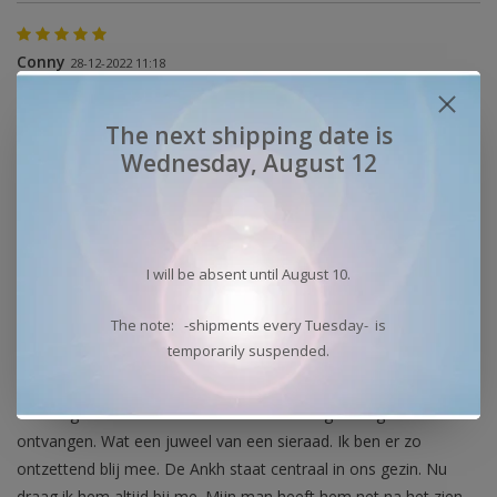
Conny
28-12-2022 11:18
Supermooie hanger, netjes verpakt
The next shipping date is
Wednesday, August 12
Tina Winter-Olthoff, Leek
31-08-2021 15:21
Ik ben heel blij met mijn Ankh van Isis hanger.
Dit sieraad blijf ik altijd dragen om de spirituele betekenis ervan
I will be absent until August 10.
en omdat het zo mooi gemaakt is.
The note: -shipments every Tuesday- is
temporarily suspended.
Susan
30-01-2021 14:44
Vandaag sneller dan verwacht de Ankh hanger mogen
ontvangen. Wat een juweel van een sieraad. Ik ben er zo
ontzettend blij mee. De Ankh staat centraal in ons gezin. Nu
draag ik hem altijd bij me. Mijn man heeft hem net na het zien