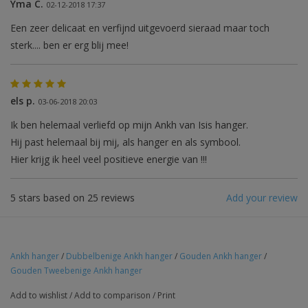
Yma C.
02-12-2018 17:37
Een zeer delicaat en verfijnd uitgevoerd sieraad maar toch
sterk.... ben er erg blij mee!
els p.
03-06-2018 20:03
Ik ben helemaal verliefd op mijn Ankh van Isis hanger.
Hij past helemaal bij mij, als hanger en als symbool.
Hier krijg ik heel veel positieve energie van !!!
5
stars based on
25
reviews
Add your review
Ankh hanger
/
Dubbelbenige Ankh hanger
/
Gouden Ankh hanger
/
Gouden Tweebenige Ankh hanger
Add to wishlist
/
Add to comparison
/
Print