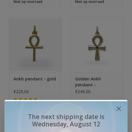
Niet op voorraad
Niet op voorraad
Ankh pendant - gold
Golden Ankh
pendant -
€229,00
€349,00
Niet op voorraad
Op voorraad
The next shipping date is
Wednesday, August 12