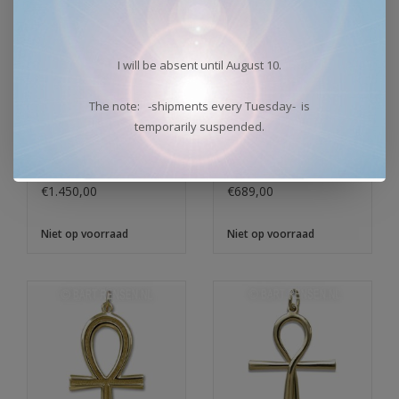
I will be absent until August 10.
The note: -shipments every Tuesday- is
temporarily suspended.
Ankh pendant - gold
Golden Ankh of Isis
pendant -
€1.450,00
€689,00
Niet op voorraad
Niet op voorraad