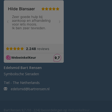
Edelsmid Bart Rensen
Symbolische Sieraden
Tiel - The Netherlands
edelsmid@bartrensen.nl
Bart Rensen
9,7
/
10
-
2242
beoordelingen op
WebwinkelKeur