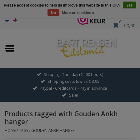
Please accept cookies to help us improve this website Is this OK?
Yes
No
More on cookies »
0
€0,00
Home
Sale
SILVER SYMBOLS
Shipping: Tuesday (15.00 hours)
Shipping costs low as € 3,95
GOLDEN SYMBOLS
Paypal - Creditcards - Pay in advance
Sale!
Pendant Chains
Products tagged with Gouden Ankh
Earrings
hanger
HOME
/
TAGS
/
GOUDEN ANKH HANGER
Medallions